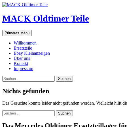
Zum
Inhalt
springen
MACK Oldtimer Teile
Suchen
Primäres Menü
Willkommen
Ersatzteile
Ebay Kleinanzeigen
Über uns
Kontakt
Impressum
Suchen
nach:
Nichts gefunden
Das Gesuchte konnte leider nicht gefunden werden. Vielleicht hilft d
Suchen
nach:
Das Mercedes Oldtimer Ersatzteillager fü