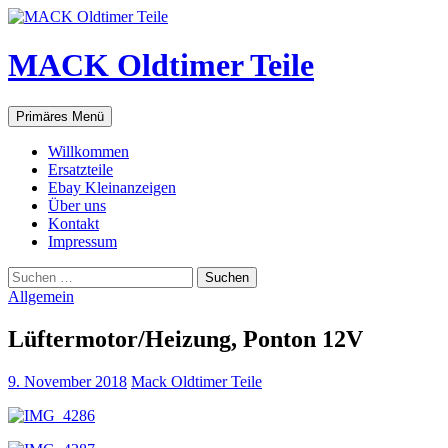
Zum
Inhalt
springen
MACK Oldtimer Teile
Suchen
Primäres Menü
Willkommen
Ersatzteile
Ebay Kleinanzeigen
Über uns
Kontakt
Impressum
Suchen
nach:
Allgemein
Lüftermotor/Heizung, Ponton 12V
9. November 2018
Mack Oldtimer Teile