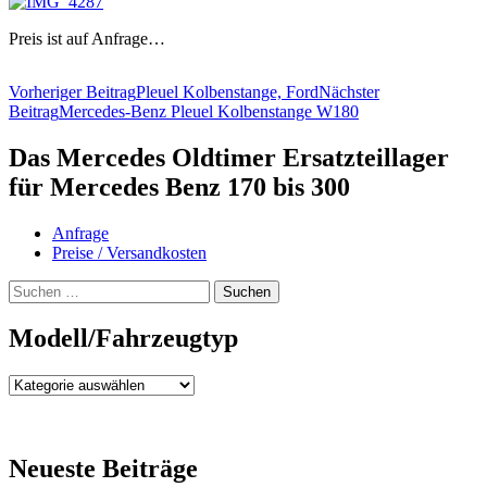
Preis ist auf Anfrage…
Beitragsnavigation
Vorheriger Beitrag
Pleuel Kolbenstange, Ford
Nächster
Beitrag
Mercedes-Benz Pleuel Kolbenstange W180
Das Mercedes Oldtimer Ersatzteillager
für Mercedes Benz 170 bis 300
Anfrage
Preise / Versandkosten
Suchen
nach:
Modell/Fahrzeugtyp
Modell/Fahrzeugtyp
Neueste Beiträge