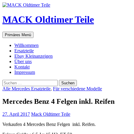
Zum
Inhalt
springen
MACK Oldtimer Teile
Suchen
Primäres Menü
Willkommen
Ersatzteile
Ebay Kleinanzeigen
Über uns
Kontakt
Impressum
Suchen
nach:
Alle Mercedes Ersatzteile
,
Für verschiedene Modelle
Mercedes Benz 4 Felgen inkl. Reifen
27. April 2017
Mack Oldtimer Teile
Verkaufen 4 Mercedes Benz Felgen inkl. Reifen.