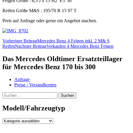
Felgen Größe : 6,5 J x 15 H2 ET 50
Reifen Größe M&S : 195/70 R 15 97 T
Preis auf Anfrage oder gerne ein Angebot machen.
Beitragsnavigation
Vorheriger Beitrag
Mercedes Benz 4 Felgen inkl. 2 M& S
Reifen
Nächster Beitrag
Verkaufen 4 Mercedes Benz Felgen
Das Mercedes Oldtimer Ersatzteillager
für Mercedes Benz 170 bis 300
Anfrage
Preise / Versandkosten
Suchen
nach:
Modell/Fahrzeugtyp
Modell/Fahrzeugtyp