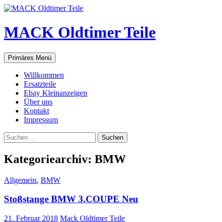
Zum
Inhalt
springen
MACK Oldtimer Teile
Suchen
Primäres Menü
Willkommen
Ersatzteile
Ebay Kleinanzeigen
Über uns
Kontakt
Impressum
Suchen
nach:
Kategoriearchiv: BMW
Allgemein
,
BMW
Stoßstange BMW 3.COUPE Neu
21. Februar 2018
Mack Oldtimer Teile