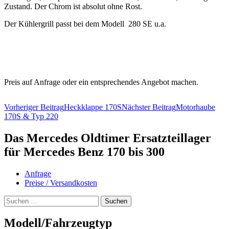
Zustand. Der Chrom ist absolut ohne Rost.
Der Kühlergrill passt bei dem Modell 280 SE u.a.
Preis auf Anfrage oder ein entsprechendes Angebot machen.
Beitragsnavigation
Vorheriger Beitrag
Heckklappe 170S
Nächster Beitrag
Motorhaube
170S & Typ 220
Das Mercedes Oldtimer Ersatzteillager
für Mercedes Benz 170 bis 300
Anfrage
Preise / Versandkosten
Suchen
nach:
Modell/Fahrzeugtyp