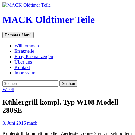
Zum
Inhalt
springen
MACK Oldtimer Teile
Suchen
Primäres Menü
Willkommen
Ersatzteile
Ebay Kleinanzeigen
Über uns
Kontakt
Impressum
Suchen
nach:
W108
Kühlergrill kompl. Typ W108 Modell
280SE
3. Juni 2016
mack
Kühlergrill, komplett mit allen Zierleisten, ohne Stern, in sehr gutem