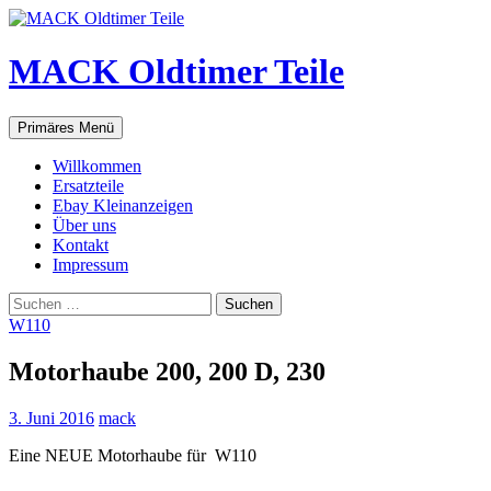
Zum
Inhalt
springen
MACK Oldtimer Teile
Suchen
Primäres Menü
Willkommen
Ersatzteile
Ebay Kleinanzeigen
Über uns
Kontakt
Impressum
Suchen
nach:
W110
Motorhaube 200, 200 D, 230
3. Juni 2016
mack
Eine NEUE Motorhaube für W110