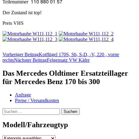
110 880 01 57
Teilenummer
Der Zustand ist top!
Preis VHS
Beitragsnavigation
Vorheriger Beitrag
Kotflügel 170S, Sb, S-D, -V, 220 , vorne
rechts
Nächster Beitrag
Felgensatz VW Käfer
Das Mercedes Oldtimer Ersatzteillager
für Mercedes Benz 170 bis 300
Anfrage
Preise / Versandkosten
Suchen
nach:
Modell/Fahrzeugtyp
Modell/Fahrzeugtyp