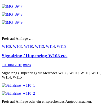
Preis auf Anfrage ….
W108
,
W109
,
W110
,
W113
,
W114
,
W115
Signalring / Hupenring W108 etc.
10. Juni 2016
mack
Signalring (Hupenring) für Mercedes W108, W109, W110, W113,
W114, W115
Preis auf Anfrage oder ein entsprechendes Angebot machen.