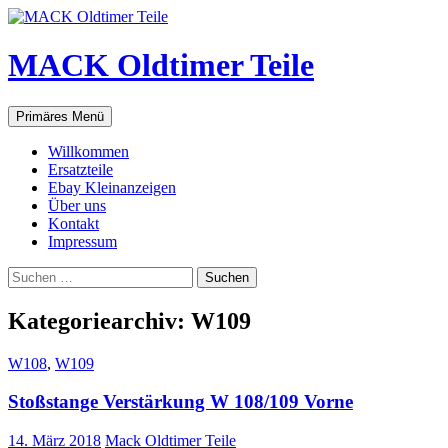
Zum
Inhalt
springen
MACK Oldtimer Teile
Suchen
Primäres Menü
Willkommen
Ersatzteile
Ebay Kleinanzeigen
Über uns
Kontakt
Impressum
Suchen
nach:
Kategoriearchiv: W109
W108
,
W109
Stoßstange Verstärkung W 108/109 Vorne
14. März 2018
Mack Oldtimer Teile