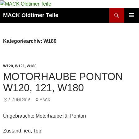
Zum
Inhalt
Suchen
MACK Oldtimer Teile
springen
PRIMÄR
MENÜ
Kategoriearchiv: W180
W120
,
W121
,
W180
MOTORHAUBE PONTON
W120, 121, W180
3. JUNI 2016
MACK
Ungebrauchte Motorhaube für Ponton
Zustand neu, Top!