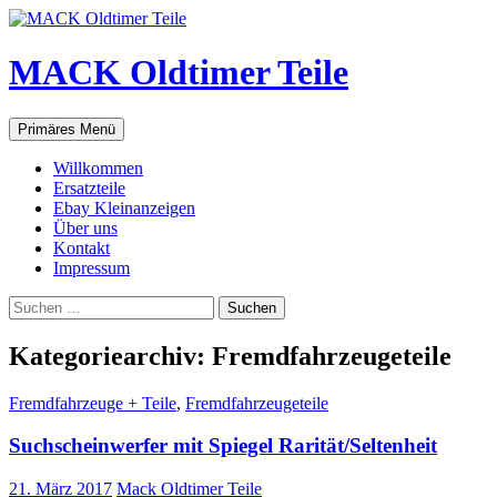
Zum
Inhalt
springen
MACK Oldtimer Teile
Suchen
Primäres Menü
Willkommen
Ersatzteile
Ebay Kleinanzeigen
Über uns
Kontakt
Impressum
Suchen
nach:
Kategoriearchiv: Fremdfahrzeugeteile
Fremdfahrzeuge + Teile
,
Fremdfahrzeugeteile
Suchscheinwerfer mit Spiegel Rarität/Seltenheit
21. März 2017
Mack Oldtimer Teile