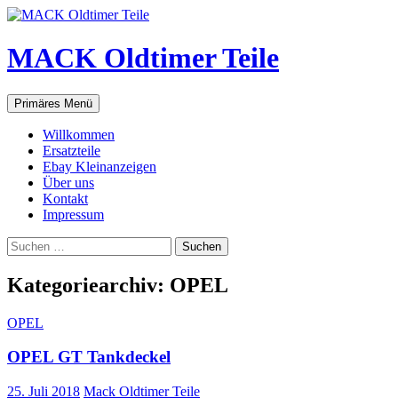
Zum
Inhalt
springen
MACK Oldtimer Teile
Suchen
Primäres Menü
Willkommen
Ersatzteile
Ebay Kleinanzeigen
Über uns
Kontakt
Impressum
Suchen
nach:
Kategoriearchiv: OPEL
OPEL
OPEL GT Tankdeckel
25. Juli 2018
Mack Oldtimer Teile