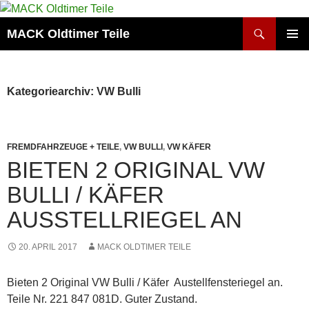
Zum
Inhalt
Suchen
MACK Oldtimer Teile
springen
PRIMÄR
MENÜ
Kategoriearchiv: VW Bulli
FREMDFAHRZEUGE + TEILE
,
VW BULLI
,
VW KÄFER
BIETEN 2 ORIGINAL VW
BULLI / KÄFER
AUSSTELLRIEGEL AN
20. APRIL 2017
MACK OLDTIMER TEILE
Bieten 2 Original VW Bulli / Käfer Austellfensteriegel an.
Teile Nr. 221 847 081D. Guter Zustand.