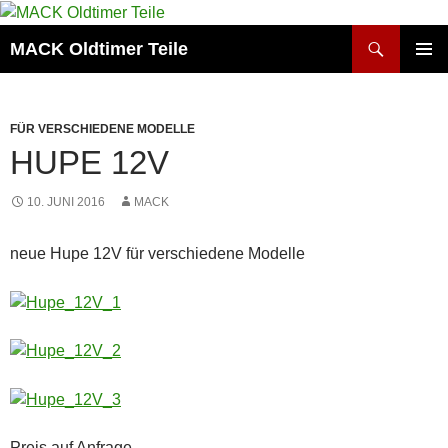
Zum
Inhalt
Suchen
MACK Oldtimer Teile
springen
PRIMÄR
MENÜ
FÜR VERSCHIEDENE MODELLE
HUPE 12V
10. JUNI 2016
MACK
neue Hupe 12V für verschiedene Modelle
Preis auf Anfrage.