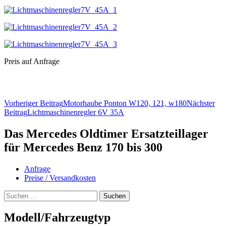
Preis auf Anfrage
Beitragsnavigation
Vorheriger Beitrag
Motorhaube Ponton W120, 121, w180
Nächster
Beitrag
Lichtmaschinenregler 6V 35A
Das Mercedes Oldtimer Ersatzteillager
für Mercedes Benz 170 bis 300
Anfrage
Preise / Versandkosten
Suchen
nach:
Modell/Fahrzeugtyp