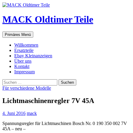
Zum
Inhalt
springen
MACK Oldtimer Teile
Suchen
Primäres Menü
Willkommen
Ersatzteile
Ebay Kleinanzeigen
Über uns
Kontakt
Impressum
Suchen
nach:
Für verschiedene Modelle
Lichtmaschinenregler 7V 45A
4. Juni 2016
mack
Spannungsregler für Lichtmaschinen Bosch Nr. 0 190 350 002 7V
45A – neu –