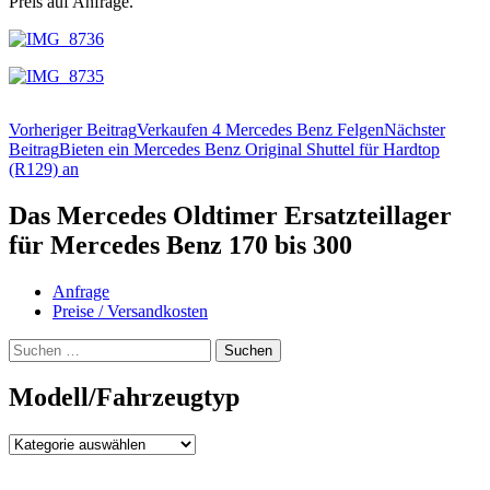
Preis auf Anfrage.
Beitragsnavigation
Vorheriger Beitrag
Verkaufen 4 Mercedes Benz Felgen
Nächster
Beitrag
Bieten ein Mercedes Benz Original Shuttel für Hardtop
(R129) an
Das Mercedes Oldtimer Ersatzteillager
für Mercedes Benz 170 bis 300
Anfrage
Preise / Versandkosten
Suchen
nach:
Modell/Fahrzeugtyp
Modell/Fahrzeugtyp