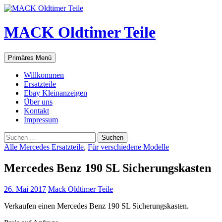
Zum
Inhalt
springen
MACK Oldtimer Teile
Suchen
Primäres Menü
Willkommen
Ersatzteile
Ebay Kleinanzeigen
Über uns
Kontakt
Impressum
Suchen
nach:
Alle Mercedes Ersatzteile
,
Für verschiedene Modelle
Mercedes Benz 190 SL Sicherungskasten
26. Mai 2017
Mack Oldtimer Teile
Verkaufen einen Mercedes Benz 190 SL Sicherungskasten.