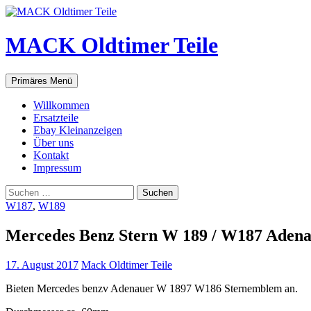
Zum
Inhalt
springen
MACK Oldtimer Teile
Suchen
Primäres Menü
Willkommen
Ersatzteile
Ebay Kleinanzeigen
Über uns
Kontakt
Impressum
Suchen
nach:
W187
,
W189
Mercedes Benz Stern W 189 / W187 Aden
17. August 2017
Mack Oldtimer Teile
Bieten Mercedes benzv Adenauer W 1897 W186 Sternemblem an.