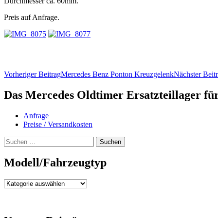
Durchmesser ca. 60mm.
Preis auf Anfrage.
Beitragsnavigation
Vorheriger Beitrag
Mercedes Benz Ponton Kreuzgelenk
Nächster Beit
Das Mercedes Oldtimer Ersatzteillager fü
Anfrage
Preise / Versandkosten
Suchen
nach:
Modell/Fahrzeugtyp
Modell/Fahrzeugtyp