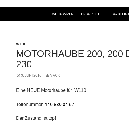
WILLKOMMEN
ERSATZTEILE
EBAY KLEIN
W110
MOTORHAUBE 200, 200 
230
3. JUNI 2016
MACK
Eine NEUE Motorhaube für W110
110 880 01 57
Teilenummer
Der Zustand ist top!