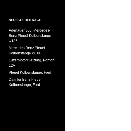
NEUESTE BEITRÄGE
Adenauer 300, Mercedes-
Benz Pleuel Kolbenstange
w186
Mercedes-Benz Pleuel
Kolbenstange W180
Lüftermotor/Heizung, Ponton
12V
Pleuel Kolbenstange, Ford
Daimler Benz Pleuel
Kolbenstange, Ford