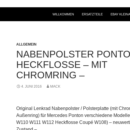
WILLKOMMEN
ERSATZTEILE
EBAY KLEIN
ALLGEMEIN
NABENPOLSTER PONTO
HECKFLOSSE – MIT
CHROMRING –
4. JUNI 2016
MACK
Original Lenkrad Nabenpolster / Polsterplatte (mit Chro
Außenring) für Mercedes Ponton verschiedene Modell
W110 W111 W112 Heckflosse Coupé W108) – neuwert
Zustand –