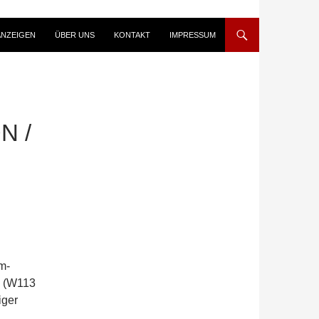
ANZEIGEN
ÜBER UNS
KONTAKT
IMPRESSUM
N /
m-
e (W113
iger