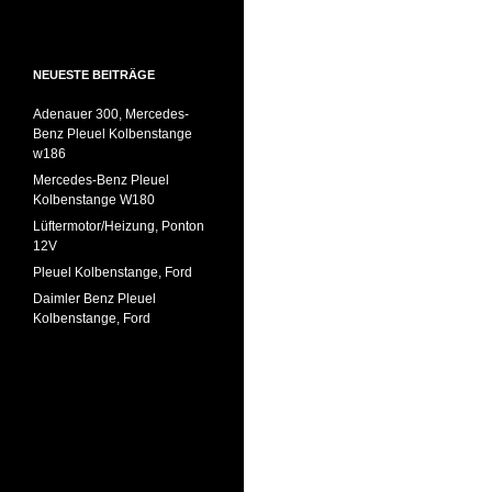
NEUESTE BEITRÄGE
Adenauer 300, Mercedes-
Benz Pleuel Kolbenstange
w186
Mercedes-Benz Pleuel
Kolbenstange W180
Lüftermotor/Heizung, Ponton
12V
Pleuel Kolbenstange, Ford
Daimler Benz Pleuel
Kolbenstange, Ford