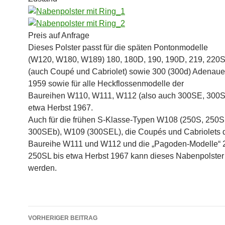
Preis auf Anfrage
Dieses Polster passt für die späten Pontonmodelle
(W120, W180, W189) 180, 180D, 190, 190D, 219, 220
(auch Coupé und Cabriolet) sowie 300 (300d) Adenaue
1959 sowie für alle Heckflossenmodelle der
Baureihen W110, W111, W112 (also auch 300SE, 300S
etwa Herbst 1967.
Auch für die frühen S-Klasse-Typen W108 (250S, 250S
300SEb), W109 (300SEL), die Coupés und Cabriolets 
Baureihe W111 und W112 und die „Pagoden-Modelle“ 
250SL bis etwa Herbst 1967 kann dieses Nabenpolster
werden.
Beitragsnavigation
VORHERIGER BEITRAG