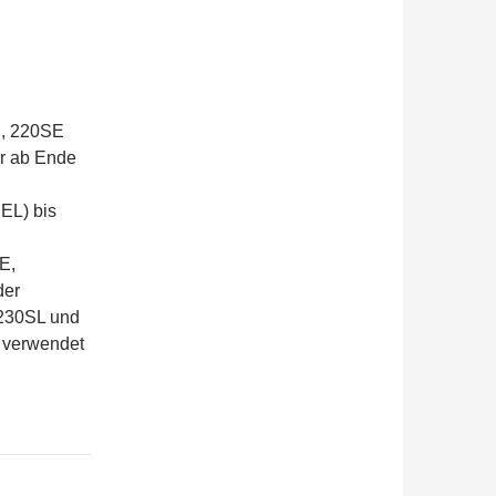
S, 220SE
r ab Ende
EL) bis
E,
der
230SL und
 verwendet