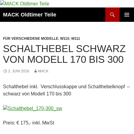
Zum
Inhalt
Suchen
MACK Oldtimer Teile
springen
PRIMÄR
MENÜ
FÜR VERSCHIEDENE MODELLE
,
W110
,
W111
SCHALTHEBEL SCHWARZ
VON MODELL 170 BIS 300
2. JUNI 2016
MACK
Schalthebel inkl. Verschlusskappe und Schalthebelknopf –
schwarz von Modell 170 bis 300
Preis: € 175,- inkl. MwSt