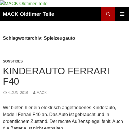
Zum
Inhalt
Suchen
MACK Oldtimer Teile
springen
PRIMÄR
MENÜ
Schlagwortarchiv: Spielzeugauto
SONSTIGES
KINDERAUTO FERRARI
F40
4. JUNI 2016
MACK
Wir bieten hier ein elektrisch angetriebenes Kinderauto,
Modell Ferrari F40 an. Das Auto ist gebraucht und in
ordentlichem Zustand. Der rechte Außenspiegel fehlt. Auch
die Batterie ist nicht enthalten.