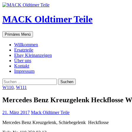
Zum
Inhalt
springen
MACK Oldtimer Teile
Suchen
Primäres Menü
Willkommen
Ersatzteile
Ebay Kleinanzeigen
Über uns
Kontakt
Impressum
Suchen
nach:
W110
,
W111
Mercedes Benz Kreuzgelenk Heckflosse 
21. März 2017
Mack Oldtimer Teile
Mercedes Benz Kreuzgelenk, Schiebegelenk Heckflosse