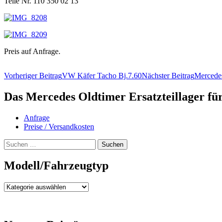
Teile Nr. 110 350 02 13
Preis auf Anfrage.
Beitragsnavigation
Vorheriger Beitrag
VW Käfer Tacho Bj.7.60
Nächster Beitrag
Mercedes
Das Mercedes Oldtimer Ersatzteillager fü
Anfrage
Preise / Versandkosten
Suchen
nach:
Modell/Fahrzeugtyp
Modell/Fahrzeugtyp