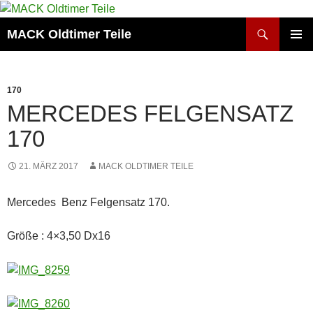
Zum
Inhalt
Suchen
MACK Oldtimer Teile
springen
PRIMÄR
MENÜ
170
MERCEDES FELGENSATZ
170
21. MÄRZ 2017
MACK OLDTIMER TEILE
Mercedes Benz Felgensatz 170.
Größe : 4×3,50 Dx16